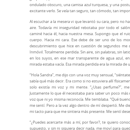
ondulado obscuro, una camisa azul turquesa, y una post
excitante verlo. Se veía tan seguro, tan cómodo, tan impone
Al escuchar a la mesera vi que levantó su cara, pero no h
aire. Todavía mi inseguridad rebotaba por todo el saló
caminé hacia él, hacia nuestra mesa. Supongo que el rui
cuerpo. Hacia mi cara. Ese debe de ser uno de los 
descubrimiento que hice en cuestión de segundos me de
Inmóvil. Totalmente perdida. Sin aire, sin palabras, sin la
en los suyos, en ese mar transparente de agua azul, en
mirada estaba vacía. Esa mirada perdida era la mirada de u
“Hola Sandra”, me dijo con una voz muy sensual, “siéntate 
sabía qué más decir. Era como si no estuviera allí físicam
solo existía mi voz y mi mente. “¿Usas perfume?”, me 
Justamente lo que él necesitaba para saber un poco más de
voz que ni yo misma reconocía. Me temblaba. “Qué bueno
me sentí. Pero a la vez algo dentro de mí despertó. Me die
mi tacto para que me sintiera más presente. Me sentí de
“¿Puedes acercarte más a mí, por favor?, te quiero conoce
supuesto, y sin ni siquiera decir nada, me moví para qued