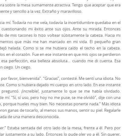
ura sobre la mesa sumamente atractiva. Tengo que aceptar que era
nte y sencillo a la vez. Extraño y maravilloso.
acia mí. Todavía no me veía, todavía la incertidumbre quedaba en el
n cuestionando mi éxito ante sus ojos. Ante su mirada. Entonces
do de mis tacones lo hizo voltear súbitamente la cabeza. Hacia mi
momentos que más me han marcado en mi vida. El pequeño gran
jó helada. Como si se me hubiera caído el techo en la cabeza.
tidos en el corazón. Fue en ese instante en que mis ojos se perdieron
 esa perfección, esa belleza absoluta… cuando me di cuenta. Esa
n ciego. Un ciego.
por favor, bienvenida”. “Gracias”, contesté. Me sentí una idiota. No
ente. Como si hubiera dejado mi cuerpo en otro lado. En ese instante
preguntó. ¡Increíble!, justamente lo que se me había olvidado.
 mí. “Sí, sí uso, pero hoy no me puse, se me olvidó”, dije con una
, porque hueles muy bien. No necesitas ponerte nada.” Más idiota
ron ganas de tocarlo, al menos sus manos, sentir su piel. Regalarle
seada de una manera desconocida.
r.” Estaba sentada del otro lado de la mesa, frente a él. Pero por
ar justamente a su lado. Entonces lo pude oler yo a él. Sin querer,