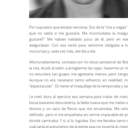
Por supuesto que estaba nerviosa. Eso de la “cita a ciega
que no sabía si me gustaría. Me incomodaba la insegur
gustaré?” Me habían hablado poco de él, pero en e
aseguraban. Con eso tenía para sentirme obligada a ha
nocturnas y, cada vez más, del día a día.
Afortunadamente, contaba con mi dosis semestral de Boto
la cita. Acudí al salón a arreglarme las cejas, hacerme un i
no estuviera tan guapo me agobiaría menos, pero tengo 
Aunque no era necesario tanto esfuerzo, en realidad, mi
“espectacular”. En tener el maquillaje de la temporada y 
Le metí duro al ejercicio esa semana para tratar de m
blusa bastante descubierta, la falda nueva que me había 
divinos y un saco de flecos que me encantaba. Me vería
definido, pero sí me empeñaba en verme impecable de pie
donde caminaba. Y sí, sí lo lograba. Eso me llenaba tant
cuál sería el argumento de la gente que no invertía lo mis