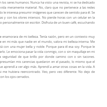
n los seres humanos. Nunca ha visto una revista, ni se ha dedicado
de vida meramente material. No, claro que no pertenece a las redes
No le interesa presumir imágenes que carecen de sentido para él. Se
as y con los olores intensos. No pierde horas con un celular en la
 o personalmente sin escribir. Disfruta de un buen café, escuchando
e enamorara de mi belleza. Tenía razón, pero en un contexto muy
 ve en mi más que nadie en el mundo, valora mi belleza interna. Me
 con una mujer bella y noble. Porque para él esa soy. Porque le
arlo. Le emociona pasar la vida conmigo, con o sin maquillaje en mi
a seguridad de que brillo por donde camino con o sin tacones.
e presumían mis carencias quedaron en el pasado, lo mismo que el
ue aprendí a ver algo más. Aprendí a amar otras cosas en la vida. A
si me hubiera reencontrado. Veo, pero veo diferente. No dejo de
on los ojos cerrados.