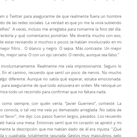
agram o Twitter para asegurarme de que realmente fuera un hombre
do de las redes sociales. La verdad es que yo me la vivía subiendo
lfies”. A veces, incluso me arreglaba para tomarme la foto del día.
recibiría y qué comentarios pondrían. Me divertía mucho con eso,
de estar revisando si muchos o pocos se habían involucrado en mi
 mejor filtro… O blanco y negro. O sepia. Más contraste. Un mejor
o, mejor seria. O con un ojo cerrado. O riendo, aunque sea falso.”
reí involuntariamente. Realmente me veía impresionante. Seguro lo
salí. En el camino, recuerdo que sentí un poco de nervio. No mucho
 algo diferente. Aunque no sabía qué esperar, estaba emocionada.
jo para asegurarme de que todo estuviera en orden. Me retoqué un
 hice todo un recorrido para confirmar que no faltara nada.
 como siempre, con quién venía. “Javier Guerrero”, contesté. La
o conocía, o tal vez me veía yo demasiado arreglada. No sabía de
por favor”, me dijo. Los pasos fueron largos, pesados. Los recuerdo
ñaló hacia una mesa. Entonces sentí que mi corazón se apretó y mi
mente la descripción que me habían dado de él era injusta. “¡Qué
tida y cuadrada, totalmente rasurada. Gestos muy masculinos, pelo