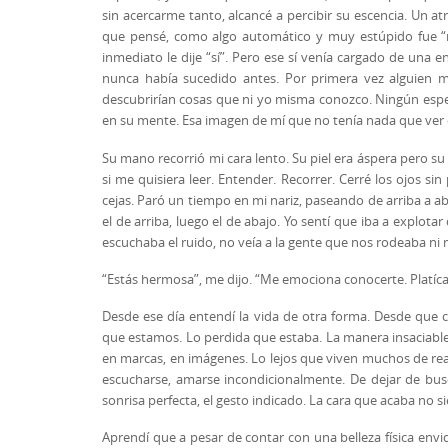
sin acercarme tanto, alcancé a percibir su escencia. Un at
que pensé, como algo automático y muy estúpido fue “
inmediato le dije “sí”. Pero ese sí venía cargado de u
nunca había sucedido antes. Por primera vez alguien
descubrirían cosas que ni yo misma conozco. Ningún espe
en su mente. Esa imagen de mí que no tenía nada que ver 
Su mano recorrió mi cara lento. Su piel era áspera pero s
si me quisiera leer. Entender. Recorrer. Cerré los ojos s
cejas. Paró un tiempo en mi nariz, paseando de arriba a a
el de arriba, luego el de abajo. Yo sentí que iba a explot
escuchaba el ruido, no veía a la gente que nos rodeaba ni
“Estás hermosa”, me dijo. “Me emociona conocerte. Platíc
Desde ese día entendí la vida de otra forma. Desde que
que estamos. Lo perdida que estaba. La manera insaciable 
en marcas, en imágenes. Lo lejos que viven muchos de re
escucharse, amarse incondicionalmente. De dejar de busc
sonrisa perfecta, el gesto indicado. La cara que acaba no
Aprendí que a pesar de contar con una belleza física envid