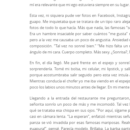
mí era relevante que mi ego estuviera siempre en su lugar.
Esta vez, ni siquiera pude ver fotos en Facebook, Inst
guapo. Me inquietaba que se tratara de un tipo raro aleja
fotos de todo lo que hacía. Más que nada, las famosas “se
Era un hambre insaciable por saber cuántos “me gusta” 
pero a la vez me causaba un poco de angustia. Ansiedad 
composición. “Tal vez no sonreí bien.” “Me hizo falta un
ángulo de mi cara. Cuerpo completo. Más sexy. ¿Sonrisa?, N
En fin, el día llegó. Me paré frente en el espejo y son
sorprendería. Tomé mi bolsa, mi celular, mi lipstick, y 
porque acostumbraba salir seguido pero esta vez intuía
Mientras conducía el chofer yo me iba viendo en el espe
poco los labios unos minutos antes de llegar. En mi mente
Llegando a la entrada del restaurante me preguntaron,
señorita sonrío un poco de más y me incomodó. Tal vez l
qué se trataba esa chispa en sus ojos. “Por aquí, sígame 
casi en cámara lenta. “La esperan”, enfatizó mientras se
panza se vió invadida por esas famosas mariposas. Real
guapura!”, pensé. Parecía modelo. Brillaba. La barba par