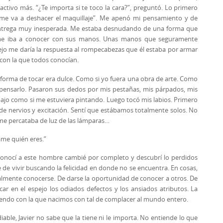
ractivo más. “¿Te importa si te toco la cara?”, preguntó. Lo primero
me va a deshacer el maquillaje”. Me apenó mi pensamiento y de
na entrega muy inesperada. Me estaba desnudando de una forma que
 me iba a conocer con sus manos. Unas manos que seguramente
jo me daría la respuesta al rompecabezas que él estaba por armar
con la que todos conocían.
u forma de tocar era dulce. Como si yo fuera una obra de arte. Como
in pensarlo. Pasaron sus dedos por mis pestañas, mis párpados, mis
bajo como si me estuviera pintando. Luego tocó mis labios. Primero
ar de nervios y excitación. Sentí que estábamos totalmente solos. No
 me percataba de luz de las lámparas…
ame quién eres.”
 conocí a este hombre cambié por completo y descubrí lo perdidos
de vivir buscando la felicidad en donde no se encuentra. En cosas,
almente conocerse. De darse la oportunidad de conocer a otros. De
ar en el espejo los odiados defectos y los ansiados atributos. La
 siendo con la que nacimos con tal de complacer al mundo entero.
iable, Javier no sabe que la tiene ni le importa. No entiende lo que