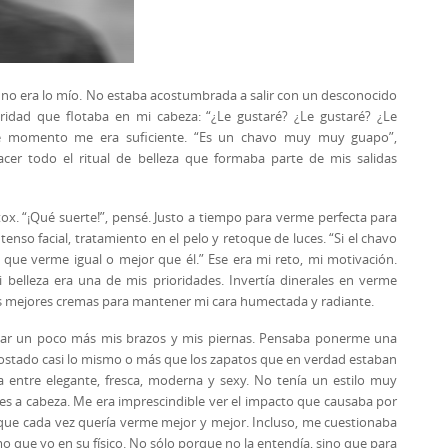
s” no era lo mío. No estaba acostumbrada a salir con un desconocido
idad que flotaba en mi cabeza: “¿Le gustaré? ¿Le gustaré? ¿Le
se momento me era suficiente. “Es un chavo muy muy guapo”,
cer todo el ritual de belleza que formaba parte de mis salidas
x. “¡Qué suerte!”, pensé. Justo a tiempo para verme perfecta para
ntenso facial, tratamiento en el pelo y retoque de luces. “Si el chavo
que verme igual o mejor que él.” Ese era mi reto, mi motivación.
 belleza era una de mis prioridades. Invertía dinerales en verme
las mejores cremas para mantener mi cara humectada y radiante.
arcar un poco más mis brazos y mis piernas. Pensaba ponerme una
costado casi lo mismo o más que los zapatos que en verdad estaban
 entre elegante, fresca, moderna y sexy. No tenía un estilo muy
s a cabeza. Me era imprescindible ver el impacto que causaba por
o que cada vez quería verme mejor y mejor. Incluso, me cuestionaba
mo que yo en su físico. No sólo porque no la entendía, sino que para