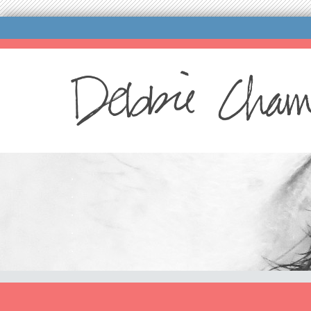
.
.
.
.
.