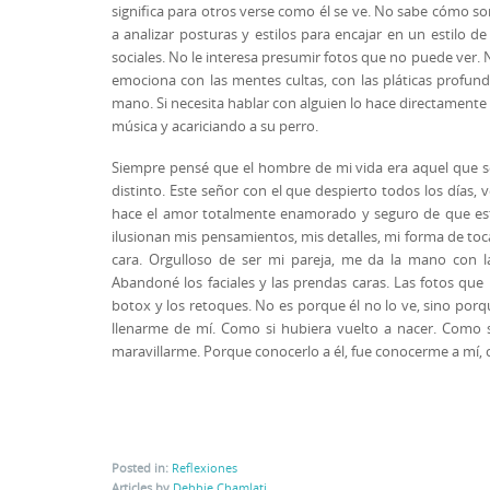
significa para otros verse como él se ve. No sabe cómo so
a analizar posturas y estilos para encajar en un estilo 
sociales. No le interesa presumir fotos que no puede ver. 
emociona con las mentes cultas, con las pláticas profund
mano. Si necesita hablar con alguien lo hace directamente
música y acariciando a su perro.
Siempre pensé que el hombre de mi vida era aquel que s
distinto. Este señor con el que despierto todos los días,
hace el amor totalmente enamorado y seguro de que está
ilusionan mis pensamientos, mis detalles, mi forma de toc
cara. Orgulloso de ser mi pareja, me da la mano con l
Abandoné los faciales y las prendas caras. Las fotos qu
botox y los retoques. No es porque él no lo ve, sino porq
llenarme de mí. Como si hubiera vuelto a nacer. Como 
maravillarme. Porque conocerlo a él, fue conocerme a mí, c
Posted in:
Reflexiones
Articles by
Debbie Chamlati