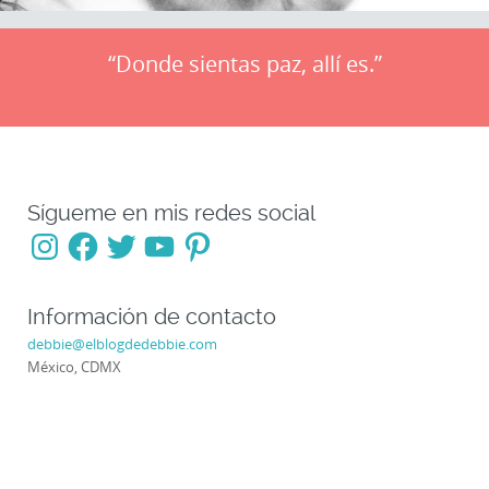
“Donde sientas paz, allí es.”
Sígueme en mis redes social
Instagram
Facebook
Twitter
YouTube
Pinterest
Información de contacto
debbie@elblogdedebbie.com
México, CDMX