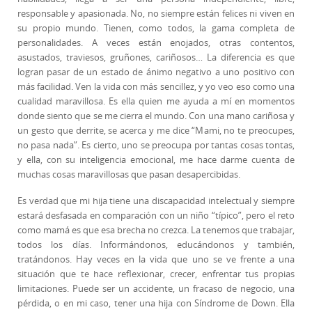
responsable y apasionada. No, no siempre están felices ni viven en
su propio mundo. Tienen, como todos, la gama completa de
personalidades. A veces están enojados, otras contentos,
asustados, traviesos, gruñones, cariñosos… La diferencia es que
logran pasar de un estado de ánimo negativo a uno positivo con
más facilidad. Ven la vida con más sencillez, y yo veo eso como una
cualidad maravillosa. Es ella quien me ayuda a mí en momentos
donde siento que se me cierra el mundo. Con una mano cariñosa y
un gesto que derrite, se acerca y me dice “Mami, no te preocupes,
no pasa nada”. Es cierto, uno se preocupa por tantas cosas tontas,
y ella, con su inteligencia emocional, me hace darme cuenta de
muchas cosas maravillosas que pasan desapercibidas.
Es verdad que mi hija tiene una discapacidad intelectual y siempre
estará desfasada en comparación con un niño “típico”, pero el reto
como mamá es que esa brecha no crezca. La tenemos que trabajar,
todos los días. Informándonos, educándonos y también,
tratándonos. Hay veces en la vida que uno se ve frente a una
situación que te hace reflexionar, crecer, enfrentar tus propias
limitaciones. Puede ser un accidente, un fracaso de negocio, una
pérdida, o en mi caso, tener una hija con Síndrome de Down. Ella