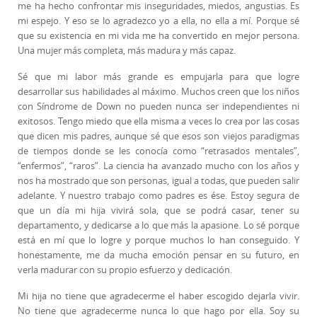
me ha hecho confrontar mis inseguridades, miedos, angustias. Es
mi espejo. Y eso se lo agradezco yo a ella, no ella a mí. Porque sé
que su existencia en mi vida me ha convertido en mejor persona.
Una mujer más completa, más madura y más capaz.
Sé que mi labor más grande es empujarla para que logre
desarrollar sus habilidades al máximo. Muchos creen que los niños
con Síndrome de Down no pueden nunca ser independientes ni
exitosos. Tengo miedo que ella misma a veces lo crea por las cosas
que dicen mis padres, aunque sé que esos son viejos paradigmas
de tiempos donde se les conocía como “retrasados mentales”,
“enfermos”, “raros”. La ciencia ha avanzado mucho con los años y
nos ha mostrado que son personas, igual a todas, que pueden salir
adelante. Y nuestro trabajo como padres es ése. Estoy segura de
que un día mi hija vivirá sola, que se podrá casar, tener su
departamento, y dedicarse a lo que más la apasione. Lo sé porque
está en mí que lo logre y porque muchos lo han conseguido. Y
honestamente, me da mucha emoción pensar en su futuro, en
verla madurar con su propio esfuerzo y dedicación.
Mi hija no tiene que agradecerme el haber escogido dejarla vivir.
No tiene que agradecerme nunca lo que hago por ella. Soy su