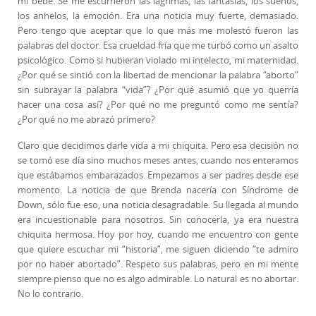
mi bebé. Se me escurrieron las lágrimas, las fantasías, los sueños,
los anhelos, la emoción. Era una noticia muy fuerte, demasiado.
Pero tengo que aceptar que lo que más me molestó fueron las
palabras del doctor. Esa crueldad fría que me turbó como un asalto
psicológico. Como si hubieran violado mi intelecto, mi maternidad.
¿Por qué se sintió con la libertad de mencionar la palabra “aborto”
sin subrayar la palabra “vida”? ¿Por qué asumió que yo querría
hacer una cosa así? ¿Por qué no me preguntó como me sentía?
¿Por qué no me abrazó primero?
Claro que decidimos darle vida a mi chiquita. Pero esa decisión no
se tomó ese día sino muchos meses antes, cuando nos enteramos
que estábamos embarazados. Empezamos a ser padres desde ese
momento. La noticia de que Brenda nacería con Síndrome de
Down, sólo fue eso, una noticia desagradable. Su llegada al mundo
era incuestionable para nosotros. Sin conocerla, ya era nuestra
chiquita hermosa. Hoy por hoy, cuando me encuentro con gente
que quiere escuchar mi “historia”, me siguen diciendo “te admiro
por no haber abortado”. Respeto sus palabras, pero en mi mente
siempre pienso que no es algo admirable. Lo natural es no abortar.
No lo contrario.