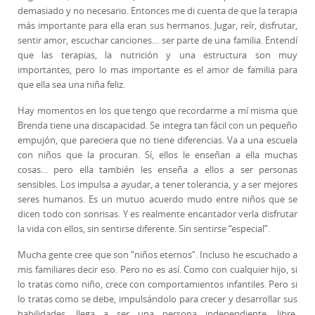
demasiado y no necesario. Entonces me di cuenta de que la terapia
más importante para ella eran sus hermanos. Jugar, reír, disfrutar,
sentir amor, escuchar canciones… ser parte de una familia. Entendí
que las terapias, la nutrición y una estructura son muy
importantes, pero lo mas importante es el amor de familia para
que ella sea una niña feliz.
Hay momentos en los que tengo que recordarme a mí misma que
Brenda tiene una discapacidad. Se integra tan fácil con un pequeño
empujón, que pareciera que no tiene diferencias. Va a una escuela
con niños que la procuran. Sí, ellos le enseñan a ella muchas
cosas… pero ella también les enseña a ellos a ser personas
sensibles. Los impulsa a ayudar, a tener tolerancia, y a ser mejores
seres humanos. Es un mutuo acuerdo mudo entre niños que se
dicen todo con sonrisas. Y es realmente encantador verla disfrutar
la vida con ellos, sin sentirse diferente. Sin sentirse “especial”.
Mucha gente cree que son “niños eternos”. Incluso he escuchado a
mis familiares decir eso. Pero no es así. Como con cualquier hijo, si
lo tratas como niño, crece con comportamientos infantiles. Pero si
lo tratas como se debe, impulsándolo para crecer y desarrollar sus
habilidades, llega a ser una persona independiente, libre,