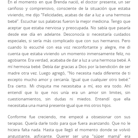
En el momento en que Brenda nació, el doctor presente, un ser
cariñoso y comprensivo, consciente de la situación que estaba
viviendo, me dijo “Felicidades, acabas de dar a luz a una hermosa
bebé”. Escuchar sus palabras fueron la mejor medicina. Tengo que
aceptar que estaba nerviosa y preocupada. No sabía que pasaría
desde ese día en adelante. Desconocía si necesitaría cuidados
especiales, si sería más complicado que con sus hermanos. Pero
cuando lo escuché con esa voz reconfortante y alegre, me di
cuenta que estaba viviendo un momento inmensamente feliz, no
agobiante. Era verdad, acababa de dar a luz a una hermosa bebé. A
mí hermosa bebé. Debía dar gracias a Dios por la bendición de ser
madre otra vez. Luego agregó, “No necesita nada diferente de ti
excepto mucho amor y cercanía. Igual que cualquier otro bebé.”
Era cierto. Mi chiquita me necesitaba a mí, eso era todo. Ahí
entendí que lo que nos unía era un amor sin limites, sin
cuestionamientos, sin dudas ni miedos. Entendí que ella
necesitaba una mamá presente igual que mis otros hijos.
Conforme fue creciendo, me empecé a obsesionar con sus
terapias. Quería darle todo para que fuera avanzando. Que no le
hiciera falta nada. Hasta que llegó el momento donde se volvió
angustiante, asfixiante. Querer ser una “súper mamá” era