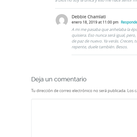
a Dios no soy la única y eso me hace sentir me
Debbie Chamlati
enero 18, 2019 at 11:00 pm
Respond
A mi me pasaba que anhelaba la époc
quisiera. Eso nunca será igual, pero,
de paz de nuevo. Ya verás. Crecen, t
repente, duele también. Besos.
Deja un comentario
Tu dirección de correo electrónico no será publicada.
Los 