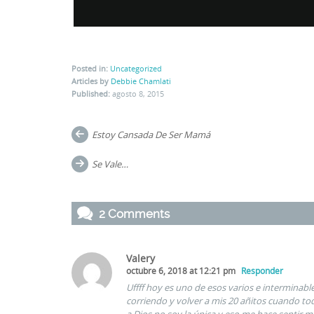
Posted in:
Uncategorized
Articles by
Debbie Chamlati
Published:
agosto 8, 2015
Post
Estoy Cansada De Ser Mamá
navigation
Se Vale…
2 Comments
Valery
octubre 6, 2018 at 12:21 pm
Responder
Uffff hoy es uno de esos varios e interminabl
corriendo y volver a mis 20 añitos cuando todo