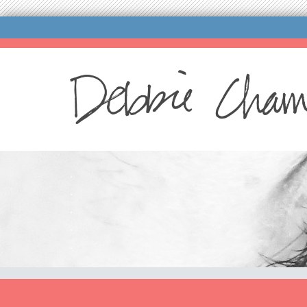
.
.
.
.
.