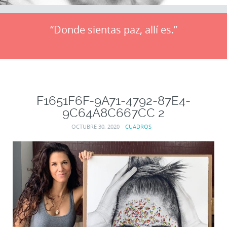
“Donde sientas paz, allí es.”
F1651F6F-9A71-4792-87E4-
9C64A8C667CC 2
OCTUBRE 30, 2020
CUADROS