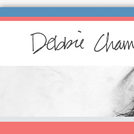
.
.
.
.
.