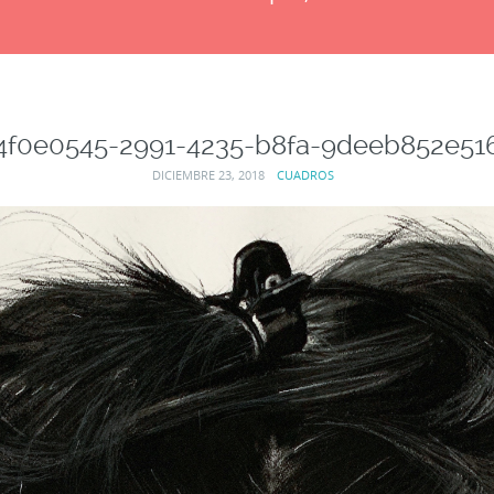
4f0e0545-2991-4235-b8fa-9deeb852e51
DICIEMBRE 23, 2018
CUADROS