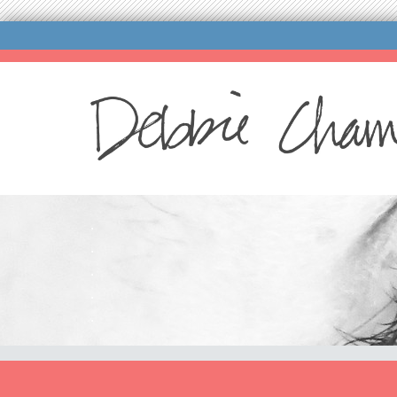
.
.
.
.
.